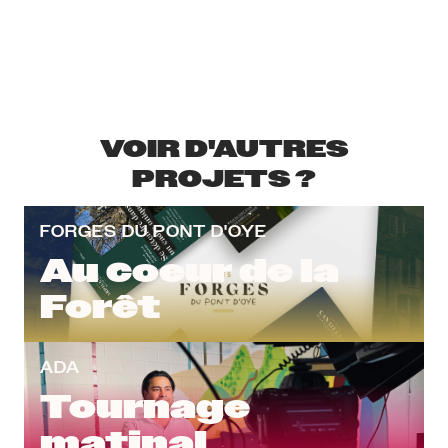
VOIR D'AUTRES
PROJETS ?
FORGES DU PONT D'OYE
Au coeur de la
Forêt
ADA
Tournage
matinal