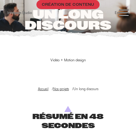
Panneau de gestion des cookies
CRÉATION DE CONTENU
UN LONG
Intrépide Studio
En
DISCOURS
Vidéo + Motion design
Accueil
Nos projets
Un long discours
RÉSUMÉ EN 48
SECONDES